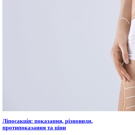
Ліпосакція: показання, різновиди,
протипоказання та ціни