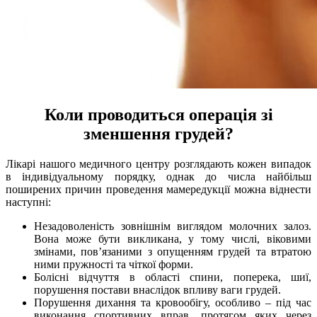
Коли проводиться операція зі
зменшення грудей?
Лікарі нашого медичного центру розглядають кожен випадок
в індивідуальному порядку, однак до числа найбільш
поширених причин проведення мамередукції можна віднести
наступні:
Незадоволеність зовнішнім виглядом молочних залоз.
Вона може бути викликана, у тому числі, віковими
змінами, пов’язаними з опущенням грудей та втратою
ними пружності та чіткої форми.
Болісні відчуття в області спини, поперека, шиї,
порушення постави внаслідок впливу ваги грудей.
Порушення дихання та кровообігу, особливо – під час
виконання спортивних вправ, протягом яких через