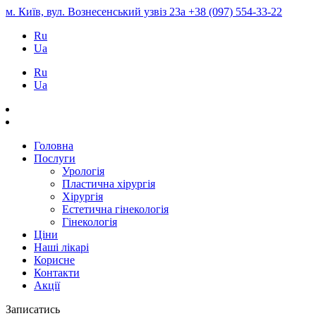
м. Київ, вул. Вознесенський узвіз 23а
+38 (097) 554-33-22
Ru
Ua
Ru
Ua
Головна
Послуги
Урологія
Пластична хірургія
Хірургія
Естетична гінекологія
Гінекологія
Ціни
Наші лікарі
Корисне
Контакти
Акції
Записатись