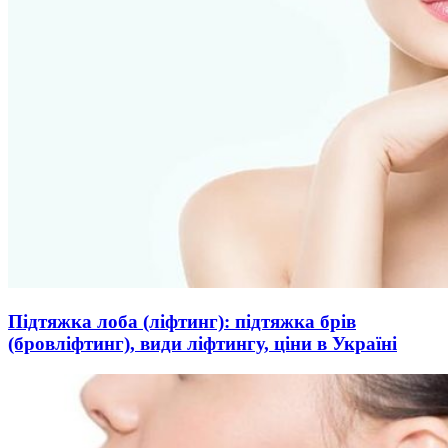
Підтяжка лоба (ліфтинг): підтяжка брів
(бровліфтинг), види ліфтингу, ціни в Україні