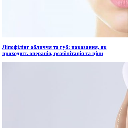
Ліпофілінг обличчя та губ: показання, як
проходить операція, реабілітація та ціни