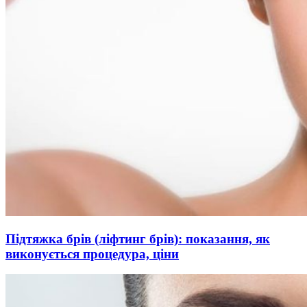
Підтяжка брів (ліфтинг брів): показання, як
виконується процедура, ціни