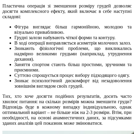
Пластична операція зі зменшення розміру грудей дозволяє
досягти комплексного ефекту, який включає в себе наступні
складові:
Фігура виглядає більш гармонійною, молодою та
візуально привабливою.
Грудні залози набувають чіткої форми та контуру.
В ході операції виправляється асиметрія молочних залоз.
Зникають фізіологічні проблеми, що викликались
надмірно великими грудьми (наприклад, утруднення
дихання).
Заняття спортом стають більш простими, зручними та
приємними.
Суттєво спрощується процес вибору підходящого одягу.
Зникає психологічний дискомфорт від незадоволення
зовнішнім виглядом своїх грудей.
Тих, хто хоче досягти подібних результатів, досить часто
хвилює питання: на скільки розмірів можна зменшити груди?
Відповідь буде в кожному випадку індивідуальною, однак
оптимальний варіант – не більше ніж на 2-3 розміри. Втім, при
необхідності, на основі анамнестичних даних, за підсумками
зданих аналізів цей показник може змінюватися.