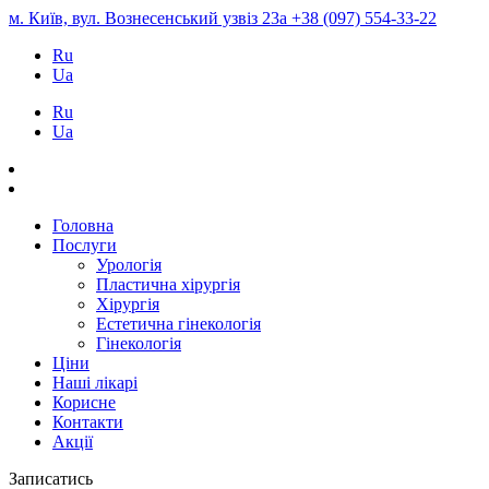
м. Київ, вул. Вознесенський узвіз 23а
+38 (097) 554-33-22
Ru
Ua
Ru
Ua
Головна
Послуги
Урологія
Пластична хірургія
Хірургія
Естетична гінекологія
Гінекологія
Ціни
Наші лікарі
Корисне
Контакти
Акції
Записатись