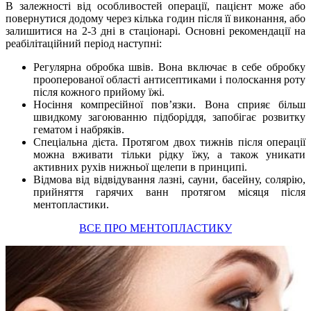
В залежності від особливостей операції, пацієнт може або
повернутися додому через кілька годин після її виконання, або
залишитися на 2-3 дні в стаціонарі. Основні рекомендації на
реабілітаційний період наступні:
Регулярна обробка швів. Вона включає в себе обробку
прооперованої області антисептиками і полоскання роту
після кожного прийому їжі.
Носіння компресійної пов’язки. Вона сприяє більш
швидкому загоюванню підборіддя, запобігає розвитку
гематом і набряків.
Спеціальна дієта. Протягом двох тижнів після операції
можна вживати тільки рідку їжу, а також уникати
активних рухів нижньої щелепи в принципі.
Відмова від відвідування лазні, сауни, басейну, солярію,
прийняття гарячих ванн протягом місяця після
ментопластики.
ВСЕ ПРО МЕНТОПЛАСТИКУ