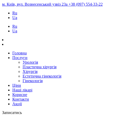
м. Київ, вул. Вознесенський узвіз 23а
+38 (097) 554-33-22
Ru
Ua
Ru
Ua
Головна
Послуги
Урологія
Пластична хірургія
Хірургія
Естетична гінекологія
Гінекологія
Ціни
Наші лікарі
Корисне
Контакти
Акції
Записатись