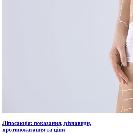
Ліпосакція: показання, різновиди,
протипоказання та ціни