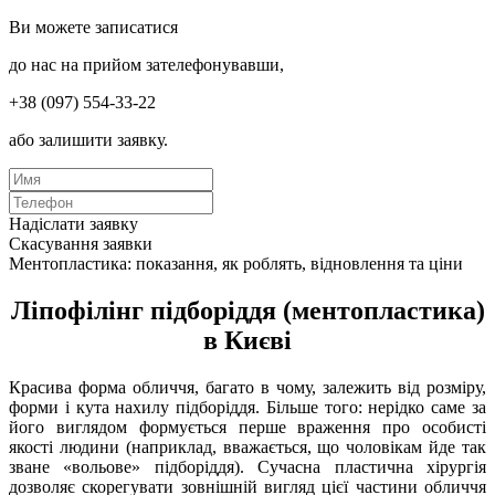
Ви можете записатися
до нас на прийом зателефонувавши,
+38 (097) 554-33-22
або залишити заявку.
Надіслати заявку
Скасування заявки
Ментопластика: показання, як роблять, відновлення та ціни
Ліпофілінг підборіддя (ментопластика)
в Києві
Красива форма обличчя, багато в чому, залежить від розміру,
форми і кута нахилу підборіддя. Більше того: нерідко саме за
його виглядом формується перше враження про особисті
якості людини (наприклад, вважається, що чоловікам йде так
зване «вольове» підборіддя). Сучасна пластична хірургія
дозволяє скорегувати зовнішній вигляд цієї частини обличчя