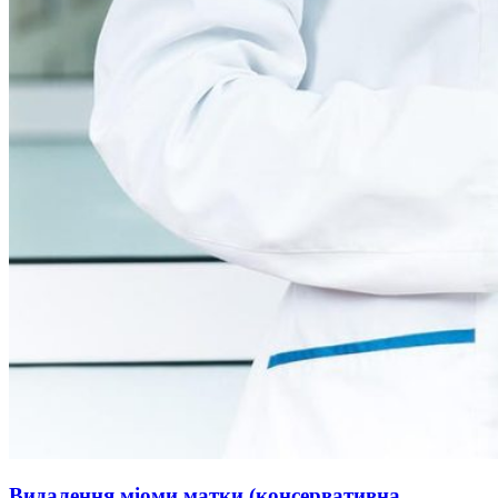
Видалення міоми матки (консервативна