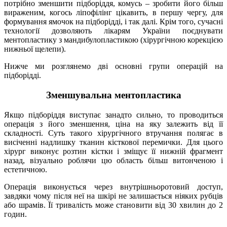
потрібно зменшити підборіддя, комусь – зробити його більш
вираженим, когось ліпофілінг цікавить, в першу чергу, для
формування ямочок на підборідді, і так далі. Крім того, сучасні
технології дозволяють лікарям України поєднувати
ментопластику з мандибулопластикою (хірургічною корекцією
нижньої щелепи).
Нижче ми розглянемо дві основні групи операцій на
підборідді.
Зменшувальна ментопластика
Якщо підборіддя виступає занадто сильно, то проводиться
операція з його зменшення, ціна на яку залежить від її
складності. Суть такого хірургічного втручання полягає в
висіченні надлишку тканин кісткової перемички. Для цього
хірург виконує розтин кістки і зміщує її нижній фрагмент
назад, візуально роблячи цю область більш витонченою і
естетичною.
Операція виконується через внутрішньоротовий доступ,
завдяки чому після неї на шкірі не залишається ніяких рубців
або шрамів. Її тривалість може становити від 30 хвилин до 2
годин.