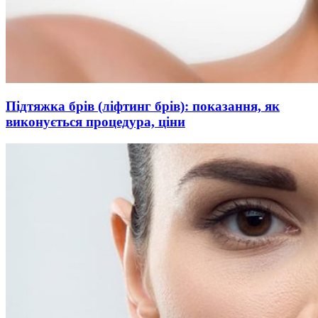
Підтяжка брів (ліфтинг брів): показання, як
виконується процедура, ціни