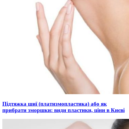
Підтяжка шиї (платизмопластика) або як
прибрати зморшки: види пластики, ціни в Києві