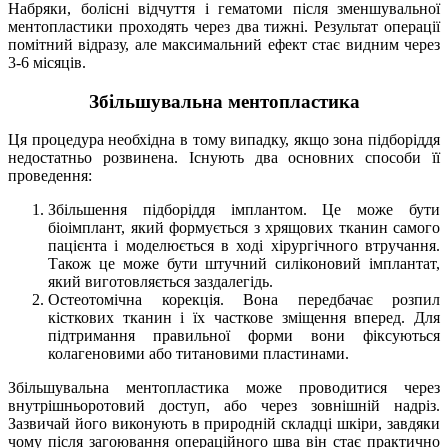
Набряки, болісні відчуття і гематоми після зменшувальної
ментопластики проходять через два тижні. Результат операції
помітний відразу, але максимальний ефект стає видним через
3-6 місяців.
Збільшувальна ментопластика
Ця процедура необхідна в тому випадку, якщо зона підборіддя
недостатньо розвинена. Існують два основних способи її
проведення:
Збільшення підборіддя імплантом. Це може бути
біоімплант, який формується з хрящових тканин самого
пацієнта і моделюється в ході хірургічного втручання.
Також це може бути штучний силіконовий імплантат,
який виготовляється заздалегідь.
Остеотомічна корекція. Вона передбачає розпил
кісткових тканин і їх часткове зміщення вперед. Для
підтримання правильної форми вони фіксуються
колагеновими або титановими пластинами.
Збільшувальна ментопластика може проводитися через
внутрішньоротовий доступ, або через зовнішній надріз.
Зазвичай його виконують в природній складці шкіри, завдяки
чому після загоювання операційного шва він стає практично