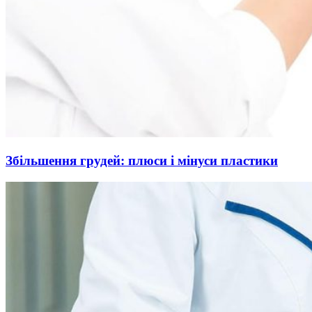
Збільшення грудей: плюси і мінуси пластики