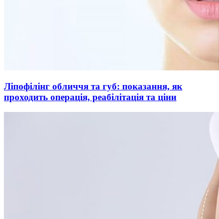
Ліпофілінг обличчя та губ: показання, як
проходить операція, реабілітація та ціни