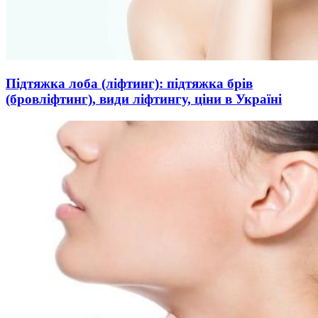
Підтяжка лоба (ліфтинг): підтяжка брів
(бровліфтинг), види ліфтингу, ціни в Україні