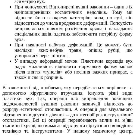
асиметрію вух.
При лопоухості. Відтопирені вушні раковини – один з їх
найпоширеніших косметичних недоліків. Тому ми
віднесли його в окрему категорію, хоча, по суті, він
відноситься до числа вроджених деформацій. Лопоухість
виправляється шляхом розсічення хряща і накладання
спеціальних швів, здатних забезпечити потрібну форму
вуха.
При наявності набутих деформацій. Це можуть бути
наслідки яких-небудь травм, опіків; рубці, що
утворилися через пірсинг.
У випадку деформації мочок. Пластична корекція вух
надає можливість відновити нормальну форму мочок
після зняття «тунелів» або носіння важких прикрас, а
також після їх розривів.
В залежності від проблеми, яку передбачається вирішити за
допомогою хірургічного втручання, існують різні види
пластики вух. Так, операції для виправлення зовнішніх
недосконалостей вушних раковин зазвичай відносять до
розряду естетичної отопластики. А операції для візуального
відтворення відсутніх ділянок – до категорії реконструктивної
отопластики. Всі ці операції передбачають вплив на м’які
тканини і хрящі, що вимагає від хірурга віртуозного володіння
технікою та інструментами. У нашому медичному центрі