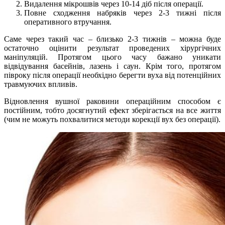
Видалення мікрошвів через 10-14 діб після операції.
Повне сходження набряків через 2-3 тижні після
оперативного втручання.
Саме через такий час – близько 2-3 тижнів – можна буде
остаточно оцінити результат проведених хірургічних
маніпуляцій. Протягом цього часу бажано уникати
відвідування басейнів, лазень і саун. Крім того, протягом
півроку після операції необхідно берегти вуха від потенційних
травмуючих впливів.
Відновлення вушної раковини операційним способом є
постійним, тобто досягнутий ефект зберігається на все життя
(чим не можуть похвалитися методи корекції вух без операції).