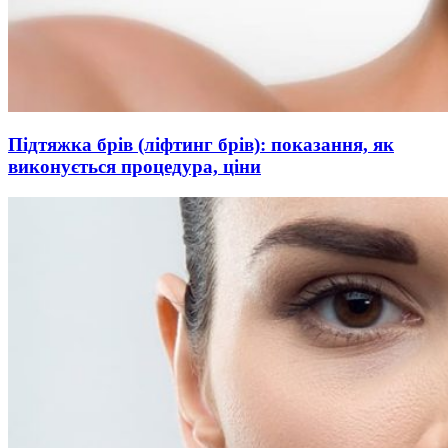
Підтяжка брів (ліфтинг брів): показання, як
виконується процедура, ціни