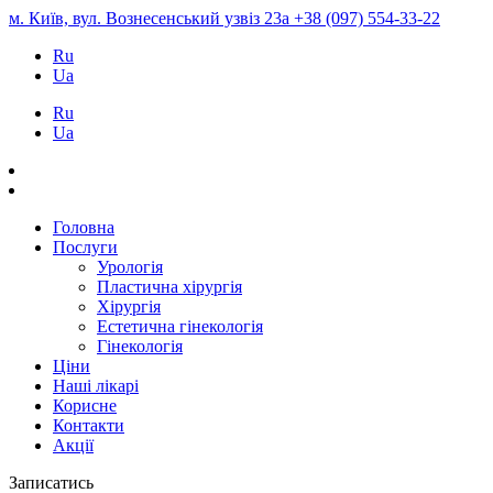
м. Київ, вул. Вознесенський узвіз 23а
+38 (097) 554-33-22
Ru
Ua
Ru
Ua
Головна
Послуги
Урологія
Пластична хірургія
Хірургія
Естетична гінекологія
Гінекологія
Ціни
Наші лікарі
Корисне
Контакти
Акції
Записатись