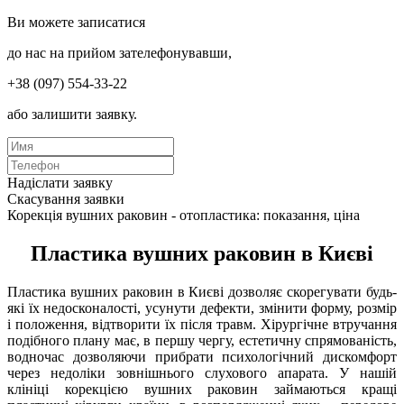
Ви можете записатися
до нас на прийом зателефонувавши,
+38 (097) 554-33-22
або залишити заявку.
Надіслати заявку
Скасування заявки
Корекція вушних раковин - отопластика: показання, ціна
Пластика вушних раковин в Києві
Пластика вушних раковин в Києві дозволяє скорегувати будь-
які їх недосконалості, усунути дефекти, змінити форму, розмір
і положення, відтворити їх після травм. Хірургічне втручання
подібного плану має, в першу чергу, естетичну спрямованість,
водночас дозволяючи прибрати психологічний дискомфорт
через недоліки зовнішнього слухового апарата. У нашій
клініці корекцією вушних раковин займаються кращі