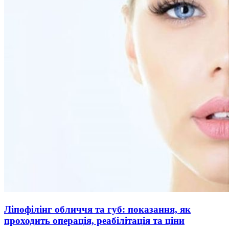
Ліпофілінг обличчя та губ: показання, як
проходить операція, реабілітація та ціни