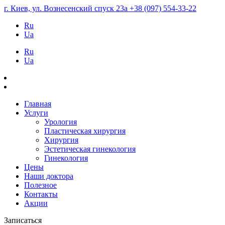
г. Киев, ул. Вознесенский спуск 23а
+38 (097) 554-33-22
Ru
Ua
Ru
Ua
Главная
Услуги
Урология
Пластическая хирургия
Хирургия
Эстетическая гинекология
Гинекология
Цены
Наши доктора
Полезное
Контакты
Акции
Записаться