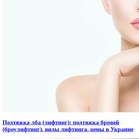
Подтяжка лба (лифтинг): подтяжка бровей
(броулифтинг), виды лифтинга, цены в Украине