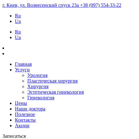
г. Киев, ул. Вознесенский спуск 23а
+38 (097) 554-33-22
Ru
Ua
Ru
Ua
Главная
Услуги
Урология
Пластическая хирургия
Хирургия
Эстетическая гинекология
Гинекология
Цены
Наши доктора
Полезное
Контакты
Акции
Записаться