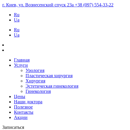
г. Киев, ул. Вознесенский спуск 23а
+38 (097) 554-33-22
Ru
Ua
Ru
Ua
Главная
Услуги
Урология
Пластическая хирургия
Хирургия
Эстетическая гинекология
Гинекология
Цены
Наши доктора
Полезное
Контакты
Акции
Записаться