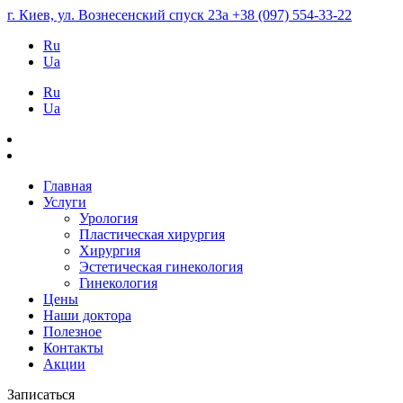
г. Киев, ул. Вознесенский спуск 23а
+38 (097) 554-33-22
Ru
Ua
Ru
Ua
Главная
Услуги
Урология
Пластическая хирургия
Хирургия
Эстетическая гинекология
Гинекология
Цены
Наши доктора
Полезное
Контакты
Акции
Записаться