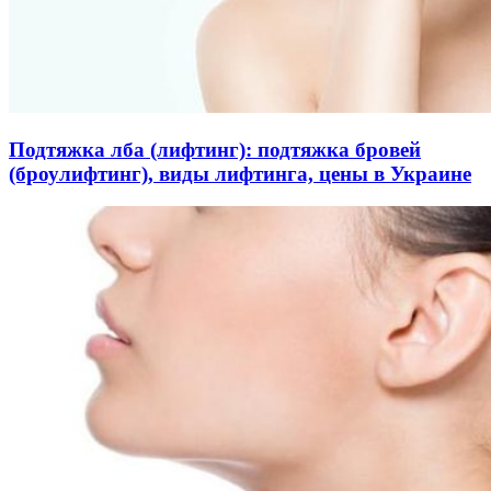
Подтяжка лба (лифтинг): подтяжка бровей
(броулифтинг), виды лифтинга, цены в Украине